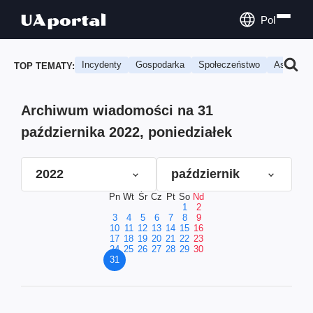
Pol
Incydenty
Gospodarka
Społeczeństwo
Astrologi
TOP TEMATY:
Archiwum wiadomości na 31
października 2022, poniedziałek
2022
październik
Pn
Wt
Śr
Cz
Pt
So
Nd
1
2
3
4
5
6
7
8
9
10
11
12
13
14
15
16
17
18
19
20
21
22
23
24
25
26
27
28
29
30
31