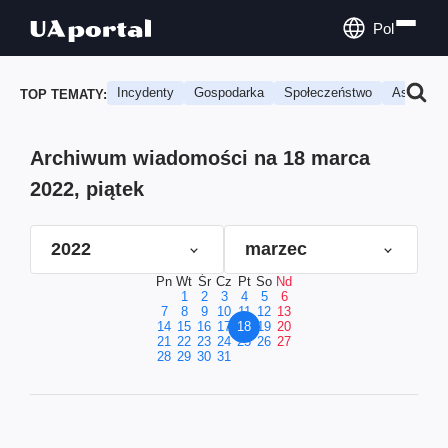
Pol
Incydenty
Gospodarka
Społeczeństwo
Astrologi
TOP TEMATY:
Archiwum wiadomości na 18 marca
2022, piątek
2022
marzec
Pn
Wt
Śr
Cz
Pt
So
Nd
1
2
3
4
5
6
7
8
9
10
11
12
13
14
15
16
17
18
19
20
21
22
23
24
25
26
27
28
29
30
31