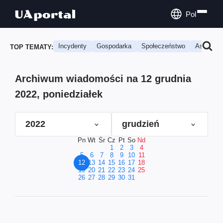
Pol
Incydenty
Gospodarka
Społeczeństwo
Astrologi
TOP TEMATY:
Archiwum wiadomości na 12 grudnia
2022, poniedziałek
2022
grudzień
Pn
Wt
Śr
Cz
Pt
So
Nd
1
2
3
4
5
6
7
8
9
10
11
12
13
14
15
16
17
18
19
20
21
22
23
24
25
26
27
28
29
30
31