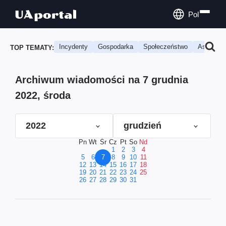
Pol
Incydenty
Gospodarka
Społeczeństwo
Astrologi
TOP TEMATY:
Archiwum wiadomości na 7 grudnia
2022, środa
2022
grudzień
Pn
Wt
Śr
Cz
Pt
So
Nd
1
2
3
4
5
6
7
8
9
10
11
12
13
14
15
16
17
18
19
20
21
22
23
24
25
26
27
28
29
30
31