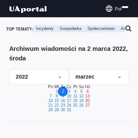
Pol
Incydenty
Gospodarka
Społeczeństwo
Astrologi
TOP TEMATY:
Archiwum wiadomości na 2 marca 2022,
środa
2022
marzec
Pn
Wt
Śr
Cz
Pt
So
Nd
1
2
3
4
5
6
7
8
9
10
11
12
13
14
15
16
17
18
19
20
21
22
23
24
25
26
27
28
29
30
31