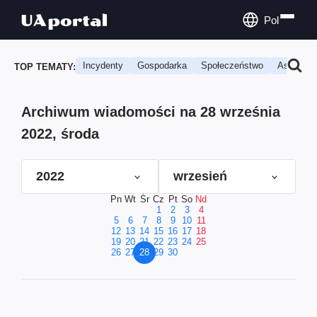
Pol
Incydenty
Gospodarka
Społeczeństwo
Astrologi
TOP TEMATY:
Archiwum wiadomości na 28 września
2022, środa
2022
wrzesień
Pn
Wt
Śr
Cz
Pt
So
Nd
1
2
3
4
5
6
7
8
9
10
11
12
13
14
15
16
17
18
19
20
21
22
23
24
25
26
27
28
29
30