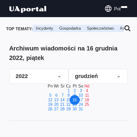
Pol
Incydenty
Gospodarka
Społeczeństwo
Astrologi
TOP TEMATY:
Archiwum wiadomości na 16 grudnia
2022, piątek
2022
grudzień
Pn
Wt
Śr
Cz
Pt
So
Nd
1
2
3
4
5
6
7
8
9
10
11
12
13
14
15
16
17
18
19
20
21
22
23
24
25
26
27
28
29
30
31