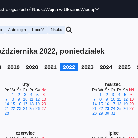
strologia
Podróż
Nauka
Wojna w Ukrainie
Więcej
o
Astrologia
Podróż
Nauka
dziernika 2022, poniedziałek
8
2019
2020
2021
2022
2023
2024
2025
luty
marzec
Pn
Wt
Śr
Cz
Pt
So
Nd
Pn
Wt
Śr
Cz
Pt
So
Nd
1
2
3
4
5
6
1
2
3
4
5
6
7
8
9
10
11
12
13
7
8
9
10
11
12
13
14
15
16
17
18
19
20
14
15
16
17
18
19
20
21
22
23
24
25
26
27
21
22
23
24
25
26
27
28
28
29
30
31
czerwiec
lipiec