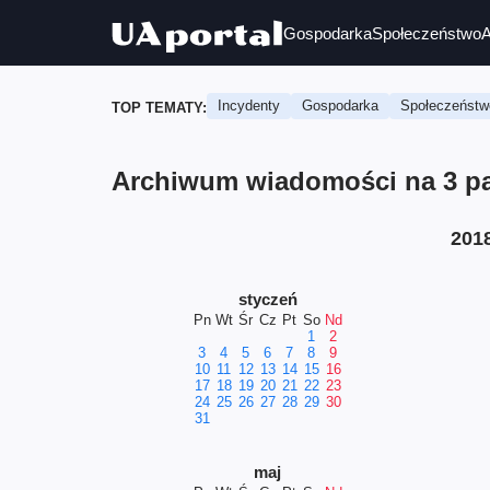
Gospodarka
Społeczeństwo
A
Incydenty
Gospodarka
Społeczeństw
TOP TEMATY:
Archiwum wiadomości na 3 paź
201
styczeń
Pn
Wt
Śr
Cz
Pt
So
Nd
1
2
3
4
5
6
7
8
9
10
11
12
13
14
15
16
17
18
19
20
21
22
23
24
25
26
27
28
29
30
31
maj