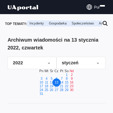
Pol
Incydenty
Gospodarka
Społeczeństwo
Astrologi
TOP TEMATY:
Archiwum wiadomości na 13 stycznia
2022, czwartek
2022
styczeń
Pn
Wt
Śr
Cz
Pt
So
Nd
1
2
3
4
5
6
7
8
9
10
11
12
13
14
15
16
17
18
19
20
21
22
23
24
25
26
27
28
29
30
31