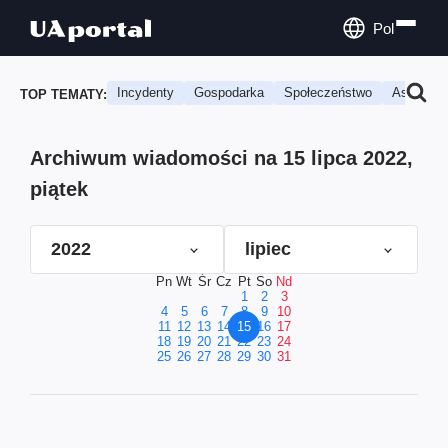
Pol
Incydenty
Gospodarka
Społeczeństwo
Astrologi
TOP TEMATY:
Archiwum wiadomości na 15 lipca 2022,
piątek
2022
lipiec
Pn
Wt
Śr
Cz
Pt
So
Nd
1
2
3
4
5
6
7
8
9
10
11
12
13
14
15
16
17
18
19
20
21
22
23
24
25
26
27
28
29
30
31