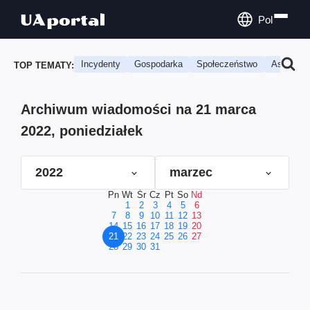
Pol
Incydenty
Gospodarka
Społeczeństwo
Astrologi
TOP TEMATY:
Archiwum wiadomości na 21 marca
2022, poniedziałek
2022
marzec
Pn
Wt
Śr
Cz
Pt
So
Nd
1
2
3
4
5
6
7
8
9
10
11
12
13
14
15
16
17
18
19
20
21
22
23
24
25
26
27
28
29
30
31