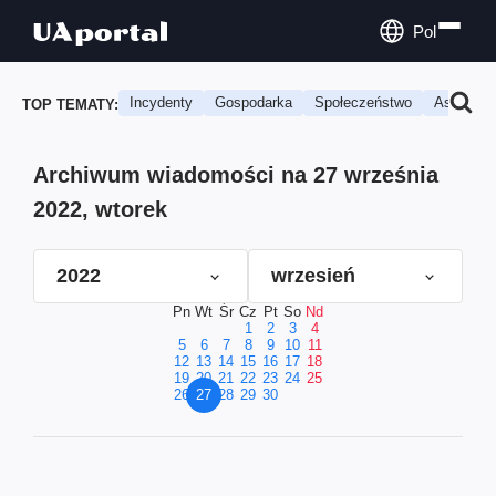
Pol
Incydenty
Gospodarka
Społeczeństwo
Astrologi
TOP TEMATY:
Archiwum wiadomości na 27 września
2022, wtorek
2022
wrzesień
Pn
Wt
Śr
Cz
Pt
So
Nd
1
2
3
4
5
6
7
8
9
10
11
12
13
14
15
16
17
18
19
20
21
22
23
24
25
26
27
28
29
30