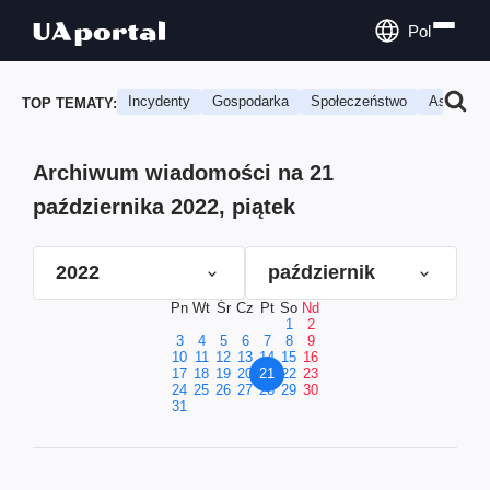
Pol
Incydenty
Gospodarka
Społeczeństwo
Astrologi
TOP TEMATY:
Archiwum wiadomości na 21
października 2022, piątek
2022
październik
Pn
Wt
Śr
Cz
Pt
So
Nd
1
2
3
4
5
6
7
8
9
10
11
12
13
14
15
16
17
18
19
20
21
22
23
24
25
26
27
28
29
30
31