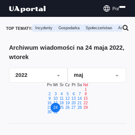
Pol
Incydenty
Gospodarka
Społeczeństwo
Astrologi
TOP TEMATY:
Archiwum wiadomości na 24 maja 2022,
wtorek
2022
maj
Pn
Wt
Śr
Cz
Pt
So
Nd
1
2
3
4
5
6
7
8
9
10
11
12
13
14
15
16
17
18
19
20
21
22
23
24
25
26
27
28
29
30
31