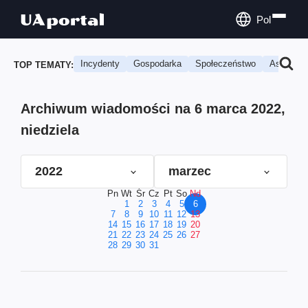
Pol
Incydenty
Gospodarka
Społeczeństwo
Astrologi
TOP TEMATY:
Archiwum wiadomości na 6 marca 2022,
niedziela
2022
marzec
Pn
Wt
Śr
Cz
Pt
So
Nd
1
2
3
4
5
6
7
8
9
10
11
12
13
14
15
16
17
18
19
20
21
22
23
24
25
26
27
28
29
30
31