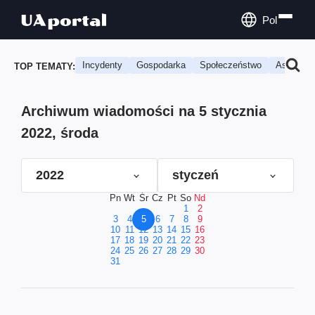
Pol
Incydenty
Gospodarka
Społeczeństwo
Astrologi
TOP TEMATY:
Archiwum wiadomości na 5 stycznia
2022, środa
2022
styczeń
Pn
Wt
Śr
Cz
Pt
So
Nd
1
2
3
4
5
6
7
8
9
10
11
12
13
14
15
16
17
18
19
20
21
22
23
24
25
26
27
28
29
30
31