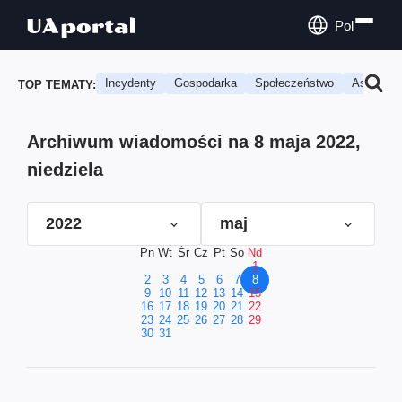
Pol
Incydenty
Gospodarka
Społeczeństwo
Astrologi
TOP TEMATY:
Archiwum wiadomości na 8 maja 2022,
niedziela
2022
maj
Pn
Wt
Śr
Cz
Pt
So
Nd
1
2
3
4
5
6
7
8
9
10
11
12
13
14
15
16
17
18
19
20
21
22
23
24
25
26
27
28
29
30
31