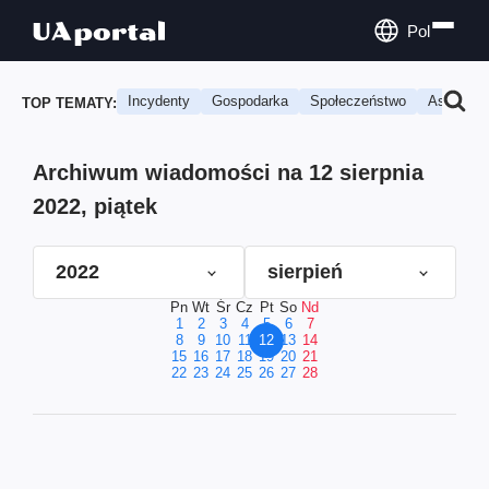
Pol
Incydenty
Gospodarka
Społeczeństwo
Astrologi
TOP TEMATY:
Archiwum wiadomości na 12 sierpnia
2022, piątek
2022
sierpień
Pn
Wt
Śr
Cz
Pt
So
Nd
1
2
3
4
5
6
7
8
9
10
11
12
13
14
15
16
17
18
19
20
21
22
23
24
25
26
27
28