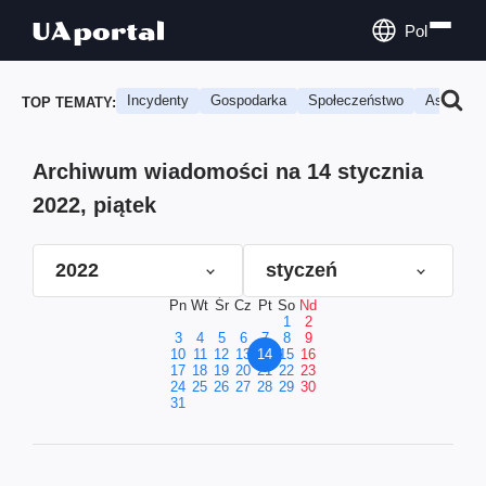
Pol
Incydenty
Gospodarka
Społeczeństwo
Astrologi
TOP TEMATY:
Archiwum wiadomości na 14 stycznia
2022, piątek
2022
styczeń
Pn
Wt
Śr
Cz
Pt
So
Nd
1
2
3
4
5
6
7
8
9
10
11
12
13
14
15
16
17
18
19
20
21
22
23
24
25
26
27
28
29
30
31