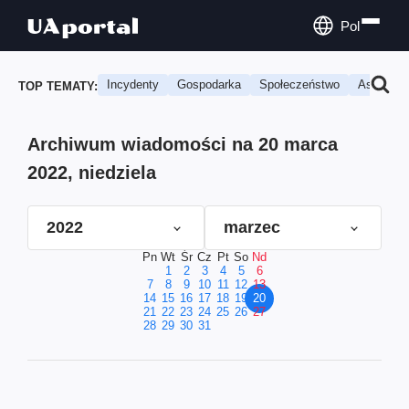
Pol
Incydenty
Gospodarka
Społeczeństwo
Astrologi
TOP TEMATY:
Archiwum wiadomości na 20 marca
2022, niedziela
2022
marzec
Pn
Wt
Śr
Cz
Pt
So
Nd
1
2
3
4
5
6
7
8
9
10
11
12
13
14
15
16
17
18
19
20
21
22
23
24
25
26
27
28
29
30
31