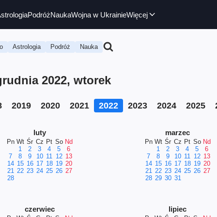
strologia
Podróż
Nauka
Wojna w Ukrainie
Więcej
o
Astrologia
Podróż
Nauka
rudnia 2022, wtorek
8
2019
2020
2021
2022
2023
2024
2025
luty
marzec
Pn
Wt
Śr
Cz
Pt
So
Nd
Pn
Wt
Śr
Cz
Pt
So
Nd
1
2
3
4
5
6
1
2
3
4
5
6
7
8
9
10
11
12
13
7
8
9
10
11
12
13
14
15
16
17
18
19
20
14
15
16
17
18
19
20
21
22
23
24
25
26
27
21
22
23
24
25
26
27
28
28
29
30
31
czerwiec
lipiec