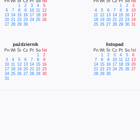
Pn
Wt
Śr
Cz
Pt
So
Nd
Pn
Wt
Śr
Cz
Pt
So
Nd
1
2
3
4
5
1
2
3
6
7
8
9
10
11
12
4
5
6
7
8
9
10
13
14
15
16
17
18
19
11
12
13
14
15
16
17
20
21
22
23
24
25
26
18
19
20
21
22
23
24
27
28
29
30
25
26
27
28
29
30
31
październik
listopad
Pn
Wt
Śr
Cz
Pt
So
Nd
Pn
Wt
Śr
Cz
Pt
So
Nd
1
2
1
2
3
4
5
6
3
4
5
6
7
8
9
7
8
9
10
11
12
13
10
11
12
13
14
15
16
14
15
16
17
18
19
20
17
18
19
20
21
22
23
21
22
23
24
25
26
27
24
25
26
27
28
29
30
28
29
30
31