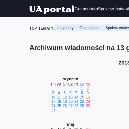
Gospodarka
Społeczeństwo
A
Incydenty
Gospodarka
Społeczeństw
TOP TEMATY:
Archiwum wiadomości na 13 g
201
styczeń
Pn
Wt
Śr
Cz
Pt
So
Nd
1
2
3
4
5
6
7
8
9
10
11
12
13
14
15
16
17
18
19
20
21
22
23
24
25
26
27
28
29
30
31
maj