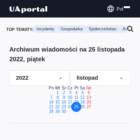
Pol
Incydenty
Gospodarka
Społeczeństwo
Astrologi
TOP TEMATY:
Archiwum wiadomości na 25 listopada
2022, piątek
2022
listopad
Pn
Wt
Śr
Cz
Pt
So
Nd
1
2
3
4
5
6
7
8
9
10
11
12
13
14
15
16
17
18
19
20
21
22
23
24
25
26
27
28
29
30