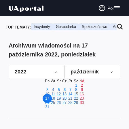
Pol
Incydenty
Gospodarka
Społeczeństwo
Astrologi
TOP TEMATY:
Archiwum wiadomości na 17
października 2022, poniedziałek
2022
październik
Pn
Wt
Śr
Cz
Pt
So
Nd
1
2
3
4
5
6
7
8
9
10
11
12
13
14
15
16
17
18
19
20
21
22
23
24
25
26
27
28
29
30
31