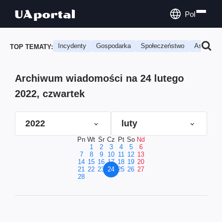
Pol
Incydenty
Gospodarka
Społeczeństwo
Astrologi
TOP TEMATY:
Archiwum wiadomości na 24 lutego
2022, czwartek
2022
luty
Pn
Wt
Śr
Cz
Pt
So
Nd
1
2
3
4
5
6
7
8
9
10
11
12
13
14
15
16
17
18
19
20
21
22
23
24
25
26
27
28