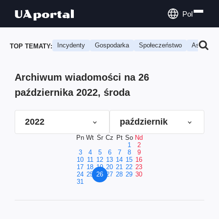
Pol
Incydenty
Gospodarka
Społeczeństwo
Astrologi
TOP TEMATY:
Archiwum wiadomości na 26
października 2022, środa
2022
październik
Pn
Wt
Śr
Cz
Pt
So
Nd
1
2
3
4
5
6
7
8
9
10
11
12
13
14
15
16
17
18
19
20
21
22
23
24
25
26
27
28
29
30
31