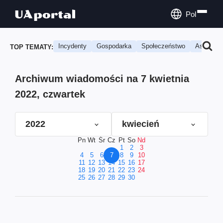
Pol
Incydenty
Gospodarka
Społeczeństwo
Astrologi
TOP TEMATY:
Archiwum wiadomości na 7 kwietnia
2022, czwartek
2022
kwiecień
Pn
Wt
Śr
Cz
Pt
So
Nd
1
2
3
4
5
6
7
8
9
10
11
12
13
14
15
16
17
18
19
20
21
22
23
24
25
26
27
28
29
30