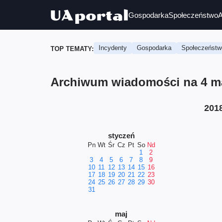
Gospodarka
Społeczeństwo
A
Incydenty
Gospodarka
Społeczeństw
TOP TEMATY:
Archiwum wiadomości na 4 ma
201
styczeń
Pn
Wt
Śr
Cz
Pt
So
Nd
1
2
3
4
5
6
7
8
9
10
11
12
13
14
15
16
17
18
19
20
21
22
23
24
25
26
27
28
29
30
31
maj