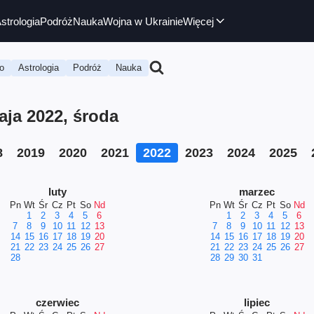
strologia
Podróż
Nauka
Wojna w Ukrainie
Więcej
o
Astrologia
Podróż
Nauka
ja 2022, środa
8
2019
2020
2021
2022
2023
2024
2025
luty
marzec
Pn
Wt
Śr
Cz
Pt
So
Nd
Pn
Wt
Śr
Cz
Pt
So
Nd
1
2
3
4
5
6
1
2
3
4
5
6
7
8
9
10
11
12
13
7
8
9
10
11
12
13
14
15
16
17
18
19
20
14
15
16
17
18
19
20
21
22
23
24
25
26
27
21
22
23
24
25
26
27
28
28
29
30
31
czerwiec
lipiec