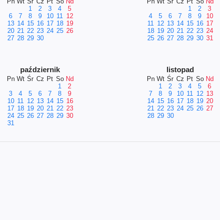
Pn
Wt
Śr
Cz
Pt
So
Nd
Pn
Wt
Śr
Cz
Pt
So
Nd
1
2
3
4
5
1
2
3
6
7
8
9
10
11
12
4
5
6
7
8
9
10
13
14
15
16
17
18
19
11
12
13
14
15
16
17
20
21
22
23
24
25
26
18
19
20
21
22
23
24
27
28
29
30
25
26
27
28
29
30
31
październik
listopad
Pn
Wt
Śr
Cz
Pt
So
Nd
Pn
Wt
Śr
Cz
Pt
So
Nd
1
2
1
2
3
4
5
6
3
4
5
6
7
8
9
7
8
9
10
11
12
13
10
11
12
13
14
15
16
14
15
16
17
18
19
20
17
18
19
20
21
22
23
21
22
23
24
25
26
27
24
25
26
27
28
29
30
28
29
30
31