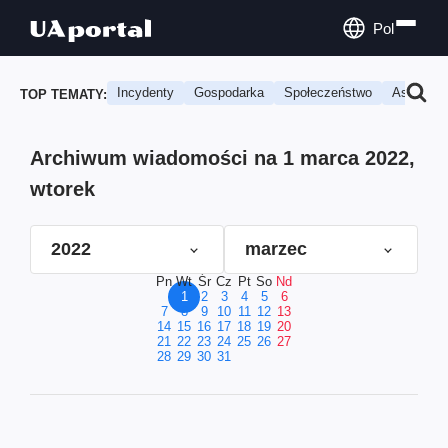
Pol
Incydenty
Gospodarka
Społeczeństwo
Astrologi
TOP TEMATY:
Archiwum wiadomości na 1 marca 2022,
wtorek
2022
marzec
Pn
Wt
Śr
Cz
Pt
So
Nd
1
2
3
4
5
6
7
8
9
10
11
12
13
14
15
16
17
18
19
20
21
22
23
24
25
26
27
28
29
30
31