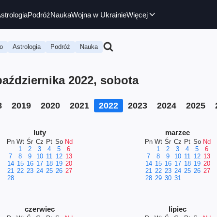
strologia
Podróż
Nauka
Wojna w Ukrainie
Więcej
o
Astrologia
Podróż
Nauka
aździernika 2022, sobota
8
2019
2020
2021
2022
2023
2024
2025
luty
marzec
Pn
Wt
Śr
Cz
Pt
So
Nd
Pn
Wt
Śr
Cz
Pt
So
Nd
1
2
3
4
5
6
1
2
3
4
5
6
7
8
9
10
11
12
13
7
8
9
10
11
12
13
14
15
16
17
18
19
20
14
15
16
17
18
19
20
21
22
23
24
25
26
27
21
22
23
24
25
26
27
28
28
29
30
31
czerwiec
lipiec