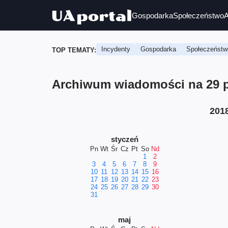
Gospodarka
Społeczeństwo
A
Incydenty
Gospodarka
Społeczeństw
TOP TEMATY:
Archiwum wiadomości na 29 p
201
styczeń
Pn
Wt
Śr
Cz
Pt
So
Nd
1
2
3
4
5
6
7
8
9
10
11
12
13
14
15
16
17
18
19
20
21
22
23
24
25
26
27
28
29
30
31
maj