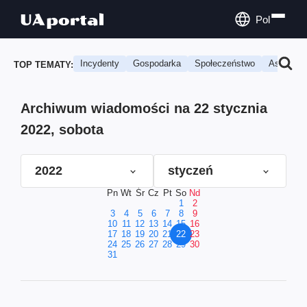
Pol
Incydenty
Gospodarka
Społeczeństwo
Astrologi
TOP TEMATY:
Archiwum wiadomości na 22 stycznia
2022, sobota
2022
styczeń
Pn
Wt
Śr
Cz
Pt
So
Nd
1
2
3
4
5
6
7
8
9
10
11
12
13
14
15
16
17
18
19
20
21
22
23
24
25
26
27
28
29
30
31