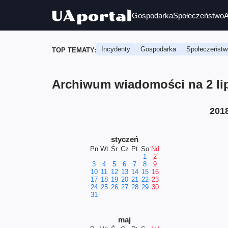
Gospodarka
Społeczeństwo
A
Incydenty
Gospodarka
Społeczeństw
TOP TEMATY:
Archiwum wiadomości na 2 lip
201
styczeń
Pn
Wt
Śr
Cz
Pt
So
Nd
1
2
3
4
5
6
7
8
9
10
11
12
13
14
15
16
17
18
19
20
21
22
23
24
25
26
27
28
29
30
31
maj