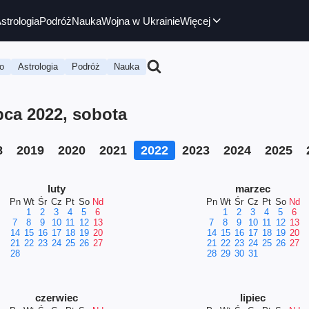
strologia
Podróż
Nauka
Wojna w Ukrainie
Więcej
o
Astrologia
Podróż
Nauka
ca 2022, sobota
8
2019
2020
2021
2022
2023
2024
2025
luty
marzec
Pn
Wt
Śr
Cz
Pt
So
Nd
Pn
Wt
Śr
Cz
Pt
So
Nd
1
2
3
4
5
6
1
2
3
4
5
6
7
8
9
10
11
12
13
7
8
9
10
11
12
13
14
15
16
17
18
19
20
14
15
16
17
18
19
20
21
22
23
24
25
26
27
21
22
23
24
25
26
27
28
28
29
30
31
czerwiec
lipiec