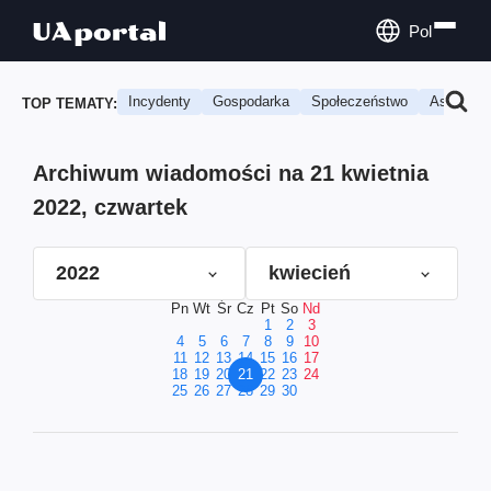
Pol
Incydenty
Gospodarka
Społeczeństwo
Astrologi
TOP TEMATY:
Archiwum wiadomości na 21 kwietnia
2022, czwartek
2022
kwiecień
Pn
Wt
Śr
Cz
Pt
So
Nd
1
2
3
4
5
6
7
8
9
10
11
12
13
14
15
16
17
18
19
20
21
22
23
24
25
26
27
28
29
30