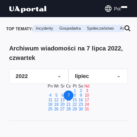
Pol
Incydenty
Gospodarka
Społeczeństwo
Astrologi
TOP TEMATY:
Archiwum wiadomości na 7 lipca 2022,
czwartek
2022
lipiec
Pn
Wt
Śr
Cz
Pt
So
Nd
1
2
3
4
5
6
7
8
9
10
11
12
13
14
15
16
17
18
19
20
21
22
23
24
25
26
27
28
29
30
31