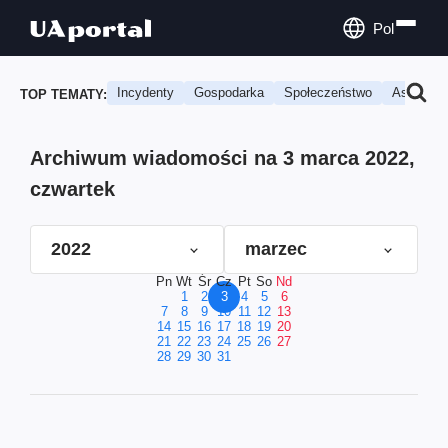
Pol
Incydenty
Gospodarka
Społeczeństwo
Astrologi
TOP TEMATY:
Archiwum wiadomości na 3 marca 2022,
czwartek
2022
marzec
Pn
Wt
Śr
Cz
Pt
So
Nd
1
2
3
4
5
6
7
8
9
10
11
12
13
14
15
16
17
18
19
20
21
22
23
24
25
26
27
28
29
30
31