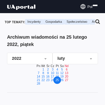
Pol
Incydenty
Gospodarka
Społeczeństwo
Astrologi
TOP TEMATY:
Archiwum wiadomości na 25 lutego
2022, piątek
2022
luty
Pn
Wt
Śr
Cz
Pt
So
Nd
1
2
3
4
5
6
7
8
9
10
11
12
13
14
15
16
17
18
19
20
21
22
23
24
25
26
27
28