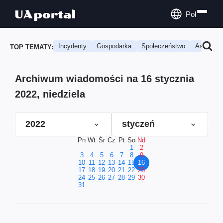
Pol
Incydenty
Gospodarka
Społeczeństwo
Astrologi
TOP TEMATY:
Archiwum wiadomości na 16 stycznia
2022, niedziela
2022
styczeń
Pn
Wt
Śr
Cz
Pt
So
Nd
1
2
3
4
5
6
7
8
9
10
11
12
13
14
15
16
17
18
19
20
21
22
23
24
25
26
27
28
29
30
31