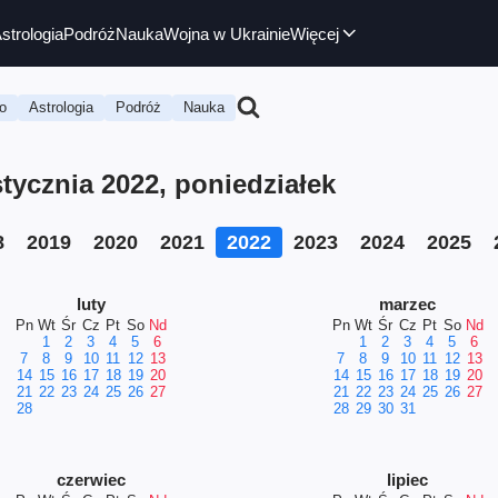
strologia
Podróż
Nauka
Wojna w Ukrainie
Więcej
o
Astrologia
Podróż
Nauka
ycznia 2022, poniedziałek
8
2019
2020
2021
2022
2023
2024
2025
luty
marzec
Pn
Wt
Śr
Cz
Pt
So
Nd
Pn
Wt
Śr
Cz
Pt
So
Nd
1
2
3
4
5
6
1
2
3
4
5
6
7
8
9
10
11
12
13
7
8
9
10
11
12
13
14
15
16
17
18
19
20
14
15
16
17
18
19
20
21
22
23
24
25
26
27
21
22
23
24
25
26
27
28
28
29
30
31
czerwiec
lipiec