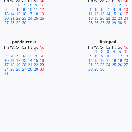
Pn
Wt
Śr
Cz
Pt
So
Nd
Pn
Wt
Śr
Cz
Pt
So
Nd
1
2
3
4
5
1
2
3
6
7
8
9
10
11
12
4
5
6
7
8
9
10
13
14
15
16
17
18
19
11
12
13
14
15
16
17
20
21
22
23
24
25
26
18
19
20
21
22
23
24
27
28
29
30
25
26
27
28
29
30
31
październik
listopad
Pn
Wt
Śr
Cz
Pt
So
Nd
Pn
Wt
Śr
Cz
Pt
So
Nd
1
2
1
2
3
4
5
6
3
4
5
6
7
8
9
7
8
9
10
11
12
13
10
11
12
13
14
15
16
14
15
16
17
18
19
20
17
18
19
20
21
22
23
21
22
23
24
25
26
27
24
25
26
27
28
29
30
28
29
30
31