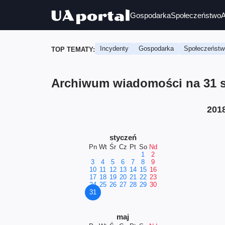
Gospodarka
Społeczeństwo
A
Incydenty
Gospodarka
Społeczeństw
TOP TEMATY:
Archiwum wiadomości na 31 st
201
styczeń
Pn
Wt
Śr
Cz
Pt
So
Nd
1
2
3
4
5
6
7
8
9
10
11
12
13
14
15
16
17
18
19
20
21
22
23
24
25
26
27
28
29
30
31
maj