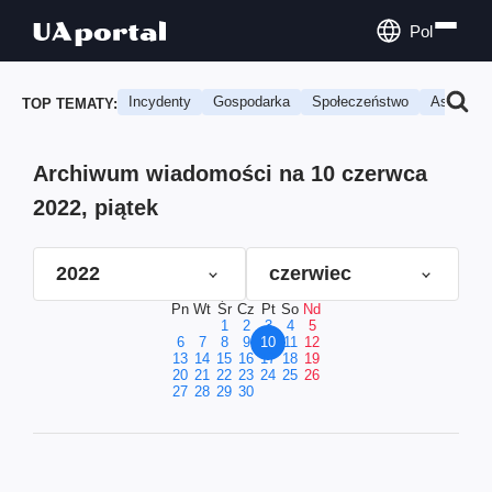
Pol
Incydenty
Gospodarka
Społeczeństwo
Astrologi
TOP TEMATY:
Archiwum wiadomości na 10 czerwca
2022, piątek
2022
czerwiec
Pn
Wt
Śr
Cz
Pt
So
Nd
1
2
3
4
5
6
7
8
9
10
11
12
13
14
15
16
17
18
19
20
21
22
23
24
25
26
27
28
29
30