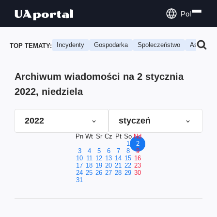
Pol
Incydenty
Gospodarka
Społeczeństwo
Astrologi
TOP TEMATY:
Archiwum wiadomości na 2 stycznia
2022, niedziela
2022
styczeń
Pn
Wt
Śr
Cz
Pt
So
Nd
1
2
3
4
5
6
7
8
9
10
11
12
13
14
15
16
17
18
19
20
21
22
23
24
25
26
27
28
29
30
31