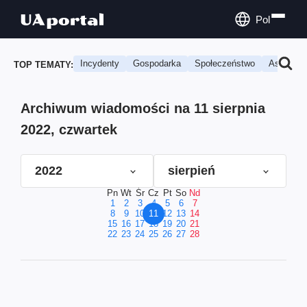
Pol
Incydenty
Gospodarka
Społeczeństwo
Astrologi
TOP TEMATY:
Archiwum wiadomości na 11 sierpnia
2022, czwartek
2022
sierpień
Pn
Wt
Śr
Cz
Pt
So
Nd
1
2
3
4
5
6
7
8
9
10
11
12
13
14
15
16
17
18
19
20
21
22
23
24
25
26
27
28