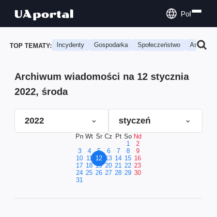
Pol
Incydenty
Gospodarka
Społeczeństwo
Astrologi
TOP TEMATY:
Archiwum wiadomości na 12 stycznia
2022, środa
2022
styczeń
Pn
Wt
Śr
Cz
Pt
So
Nd
1
2
3
4
5
6
7
8
9
10
11
12
13
14
15
16
17
18
19
20
21
22
23
24
25
26
27
28
29
30
31