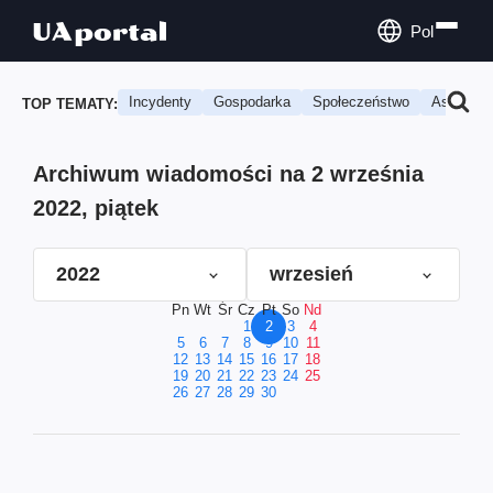
Pol
Incydenty
Gospodarka
Społeczeństwo
Astrologi
TOP TEMATY:
Archiwum wiadomości na 2 września
2022, piątek
2022
wrzesień
Pn
Wt
Śr
Cz
Pt
So
Nd
1
2
3
4
5
6
7
8
9
10
11
12
13
14
15
16
17
18
19
20
21
22
23
24
25
26
27
28
29
30