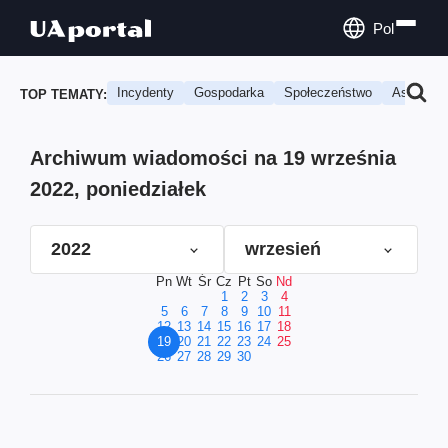
Pol
Incydenty
Gospodarka
Społeczeństwo
Astrologi
TOP TEMATY:
Archiwum wiadomości na 19 września
2022, poniedziałek
2022
wrzesień
Pn
Wt
Śr
Cz
Pt
So
Nd
1
2
3
4
5
6
7
8
9
10
11
12
13
14
15
16
17
18
19
20
21
22
23
24
25
26
27
28
29
30