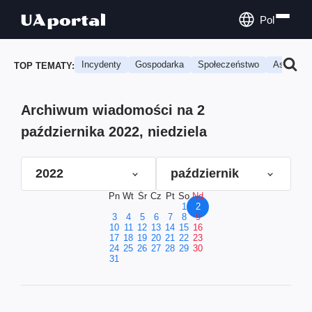
Pol
Incydenty
Gospodarka
Społeczeństwo
Astrologi
TOP TEMATY:
Archiwum wiadomości na 2
października 2022, niedziela
2022
październik
Pn
Wt
Śr
Cz
Pt
So
Nd
1
2
3
4
5
6
7
8
9
10
11
12
13
14
15
16
17
18
19
20
21
22
23
24
25
26
27
28
29
30
31