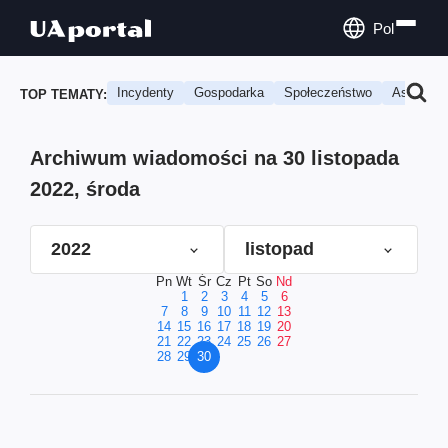
Pol
Incydenty
Gospodarka
Społeczeństwo
Astrologi
TOP TEMATY:
Archiwum wiadomości na 30 listopada
2022, środa
2022
listopad
Pn
Wt
Śr
Cz
Pt
So
Nd
1
2
3
4
5
6
7
8
9
10
11
12
13
14
15
16
17
18
19
20
21
22
23
24
25
26
27
28
29
30