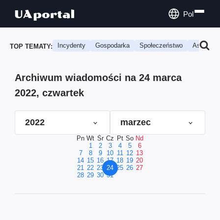
Pol
Incydenty
Gospodarka
Społeczeństwo
Astrologi
TOP TEMATY:
Archiwum wiadomości na 24 marca
2022, czwartek
2022
marzec
Pn
Wt
Śr
Cz
Pt
So
Nd
1
2
3
4
5
6
7
8
9
10
11
12
13
14
15
16
17
18
19
20
21
22
23
24
25
26
27
28
29
30
31