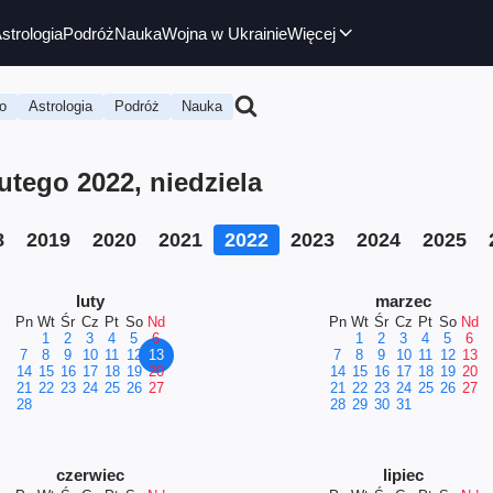
strologia
Podróż
Nauka
Wojna w Ukrainie
Więcej
o
Astrologia
Podróż
Nauka
tego 2022, niedziela
8
2019
2020
2021
2022
2023
2024
2025
luty
marzec
Pn
Wt
Śr
Cz
Pt
So
Nd
Pn
Wt
Śr
Cz
Pt
So
Nd
1
2
3
4
5
6
1
2
3
4
5
6
7
8
9
10
11
12
13
7
8
9
10
11
12
13
14
15
16
17
18
19
20
14
15
16
17
18
19
20
21
22
23
24
25
26
27
21
22
23
24
25
26
27
28
28
29
30
31
czerwiec
lipiec