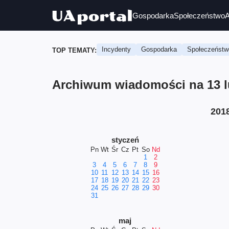
Gospodarka
Społeczeństwo
A
Incydenty
Gospodarka
Społeczeństw
TOP TEMATY:
Archiwum wiadomości na 13 lu
201
styczeń
Pn
Wt
Śr
Cz
Pt
So
Nd
1
2
3
4
5
6
7
8
9
10
11
12
13
14
15
16
17
18
19
20
21
22
23
24
25
26
27
28
29
30
31
maj