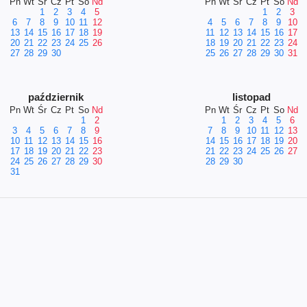
Pn
Wt
Śr
Cz
Pt
So
Nd
Pn
Wt
Śr
Cz
Pt
So
Nd
1
2
3
4
5
1
2
3
6
7
8
9
10
11
12
4
5
6
7
8
9
10
13
14
15
16
17
18
19
11
12
13
14
15
16
17
20
21
22
23
24
25
26
18
19
20
21
22
23
24
27
28
29
30
25
26
27
28
29
30
31
październik
listopad
Pn
Wt
Śr
Cz
Pt
So
Nd
Pn
Wt
Śr
Cz
Pt
So
Nd
1
2
1
2
3
4
5
6
3
4
5
6
7
8
9
7
8
9
10
11
12
13
10
11
12
13
14
15
16
14
15
16
17
18
19
20
17
18
19
20
21
22
23
21
22
23
24
25
26
27
24
25
26
27
28
29
30
28
29
30
31