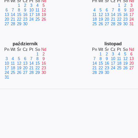
Pn
Wt
Śr
Cz
Pt
So
Nd
Pn
Wt
Śr
Cz
Pt
So
Nd
1
2
3
4
5
1
2
3
6
7
8
9
10
11
12
4
5
6
7
8
9
10
13
14
15
16
17
18
19
11
12
13
14
15
16
17
20
21
22
23
24
25
26
18
19
20
21
22
23
24
27
28
29
30
25
26
27
28
29
30
31
październik
listopad
Pn
Wt
Śr
Cz
Pt
So
Nd
Pn
Wt
Śr
Cz
Pt
So
Nd
1
2
1
2
3
4
5
6
3
4
5
6
7
8
9
7
8
9
10
11
12
13
10
11
12
13
14
15
16
14
15
16
17
18
19
20
17
18
19
20
21
22
23
21
22
23
24
25
26
27
24
25
26
27
28
29
30
28
29
30
31