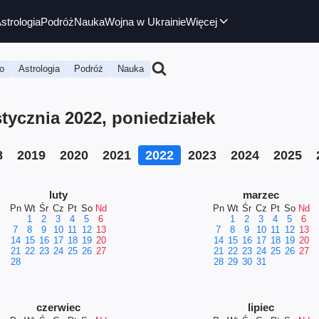
strologia
Podróż
Nauka
Wojna w Ukrainie
Więcej
o
Astrologia
Podróż
Nauka
ycznia 2022, poniedziałek
8
2019
2020
2021
2022
2023
2024
2025
luty
marzec
Pn
Wt
Śr
Cz
Pt
So
Nd
Pn
Wt
Śr
Cz
Pt
So
Nd
1
2
3
4
5
6
1
2
3
4
5
6
7
8
9
10
11
12
13
7
8
9
10
11
12
13
14
15
16
17
18
19
20
14
15
16
17
18
19
20
21
22
23
24
25
26
27
21
22
23
24
25
26
27
28
28
29
30
31
czerwiec
lipiec