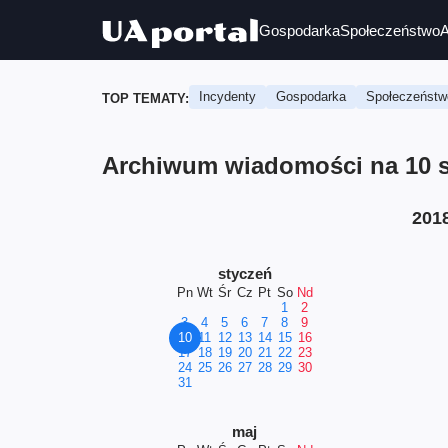
Gospodarka
Społeczeństwo
A
Incydenty
Gospodarka
Społeczeństw
TOP TEMATY:
Archiwum wiadomości na 10 st
201
styczeń
Pn
Wt
Śr
Cz
Pt
So
Nd
1
2
3
4
5
6
7
8
9
10
11
12
13
14
15
16
17
18
19
20
21
22
23
24
25
26
27
28
29
30
31
maj