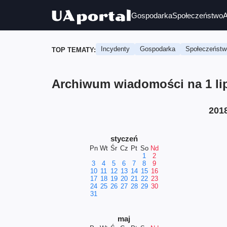
Gospodarka
Społeczeństwo
A
Incydenty
Gospodarka
Społeczeństw
TOP TEMATY:
Archiwum wiadomości na 1 lip
201
styczeń
Pn
Wt
Śr
Cz
Pt
So
Nd
1
2
3
4
5
6
7
8
9
10
11
12
13
14
15
16
17
18
19
20
21
22
23
24
25
26
27
28
29
30
31
maj