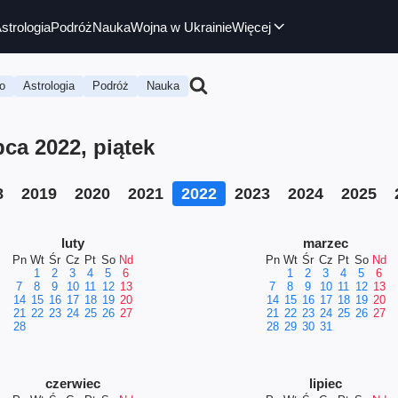
strologia
Podróż
Nauka
Wojna w Ukrainie
Więcej
o
Astrologia
Podróż
Nauka
ca 2022, piątek
8
2019
2020
2021
2022
2023
2024
2025
luty
marzec
Pn
Wt
Śr
Cz
Pt
So
Nd
Pn
Wt
Śr
Cz
Pt
So
Nd
1
2
3
4
5
6
1
2
3
4
5
6
7
8
9
10
11
12
13
7
8
9
10
11
12
13
14
15
16
17
18
19
20
14
15
16
17
18
19
20
21
22
23
24
25
26
27
21
22
23
24
25
26
27
28
28
29
30
31
czerwiec
lipiec