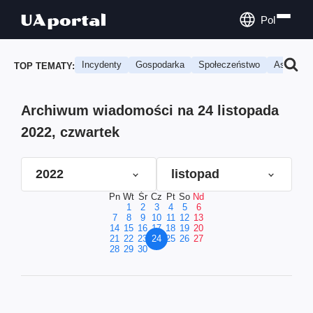
Pol
Incydenty
Gospodarka
Społeczeństwo
Astrologi
TOP TEMATY:
Archiwum wiadomości na 24 listopada
2022, czwartek
2022
listopad
Pn
Wt
Śr
Cz
Pt
So
Nd
1
2
3
4
5
6
7
8
9
10
11
12
13
14
15
16
17
18
19
20
21
22
23
24
25
26
27
28
29
30